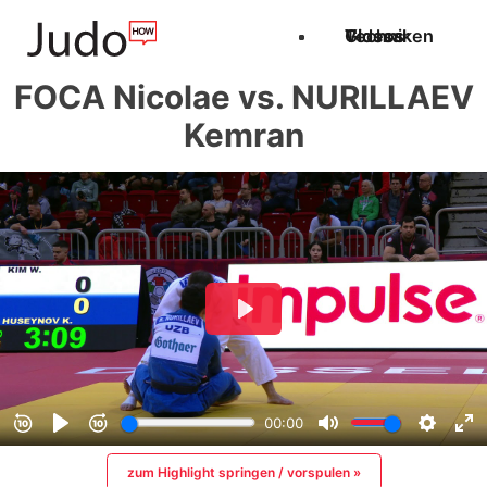
Techniken
Videos
Glossar
FOCA Nicolae vs. NURILLAEV
Kemran
zum Highlight springen / vorspulen »