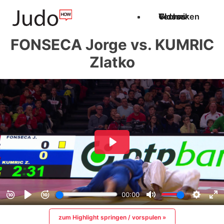
Techniken
Videos
Glossar
FONSECA Jorge vs. KUMRIC
Zlatko
zum Highlight springen / vorspulen »