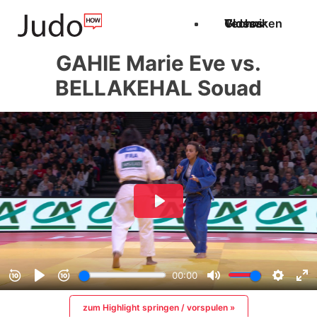
Techniken
Videos
Glossar
GAHIE Marie Eve vs.
BELLAKEHAL Souad
zum Highlight springen / vorspulen »