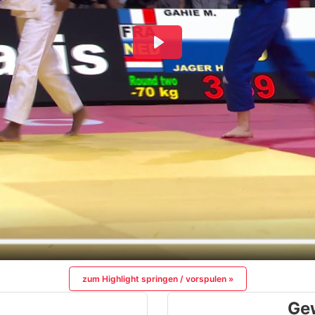
zum Highlight springen / vorspulen »
Ge