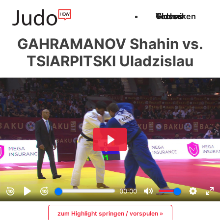
Techniken
Videos
Glossar
GAHRAMANOV Shahin vs.
TSIARPITSKI Uladzislau
zum Highlight springen / vorspulen »