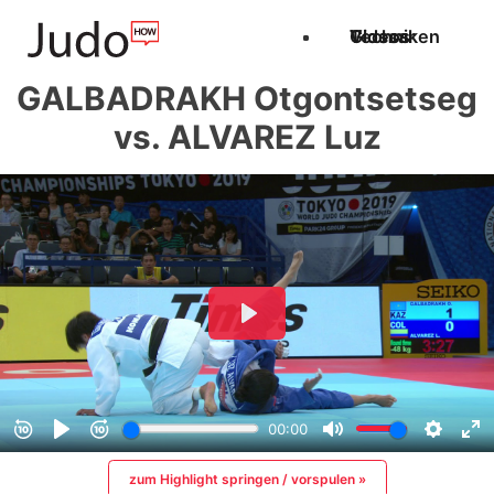
Techniken
Videos
Glossar
GALBADRAKH Otgontsetseg
vs. ALVAREZ Luz
zum Highlight springen / vorspulen »