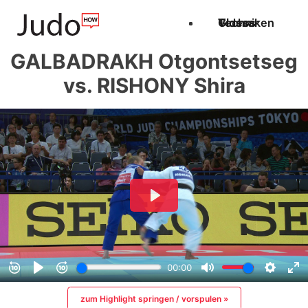
Techniken
Videos
Glossar
GALBADRAKH Otgontsetseg
vs. RISHONY Shira
zum Highlight springen / vorspulen »