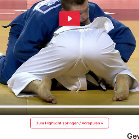
zum Highlight springen / vorspulen »
Ge