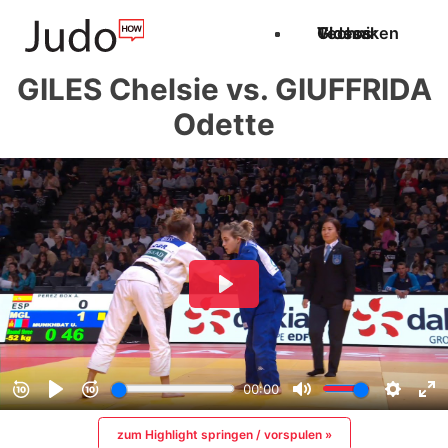
Techniken
Videos
Glossar
GILES Chelsie vs. GIUFFRIDA
Odette
zum Highlight springen / vorspulen »