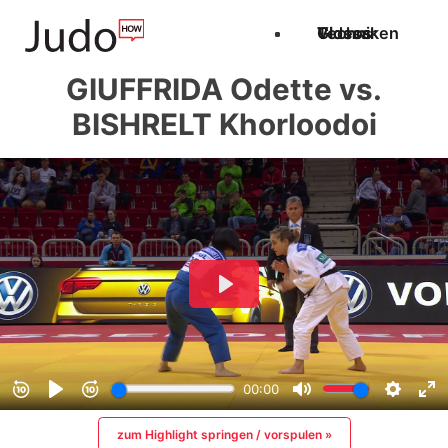
Techniken
Videos
Glossar
GIUFFRIDA Odette vs.
BISHRELT Khorloodoi
zum Highlight springen / vorspulen »