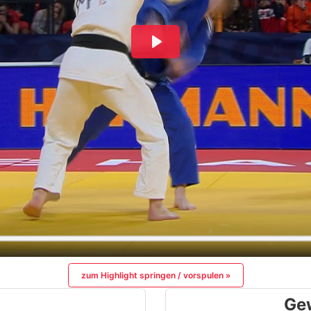
zum Highlight springen / vorspulen »
Ge