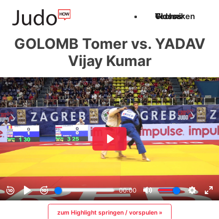
Techniken
Videos
Glossar
GOLOMB Tomer vs. YADAV
Vijay Kumar
zum Highlight springen / vorspulen »