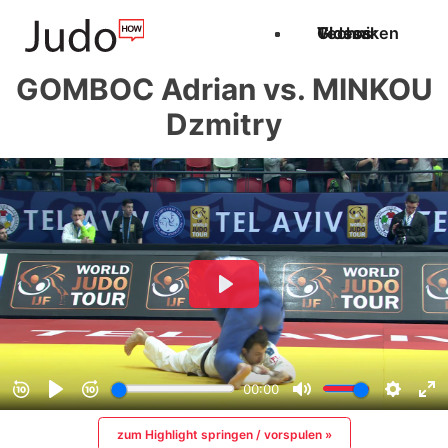
Techniken
Videos
Glossar
GOMBOC Adrian vs. MINKOU
Dzmitry
zum Highlight springen / vorspulen »