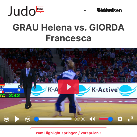
Techniken
Videos
Glossar
GRAU Helena vs. GIORDA
Francesca
zum Highlight springen / vorspulen »