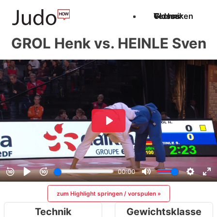
Techniken
Videos
Glossar
GROL Henk vs. HEINLE Sven
zum Highlight springen / vorspulen »
Technik
Gewichtsklasse