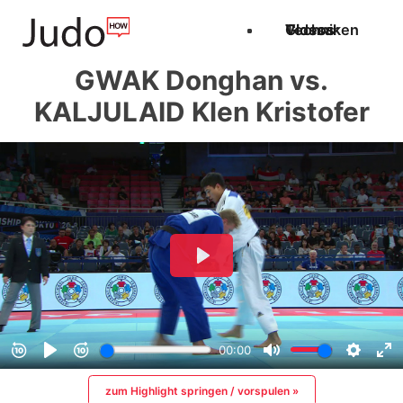
Techniken
Videos
Glossar
GWAK Donghan vs.
KALJULAID Klen Kristofer
zum Highlight springen / vorspulen »