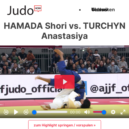
Techniken
Videos
Glossar
HAMADA Shori vs. TURCHYN
Anastasiya
zum Highlight springen / vorspulen »