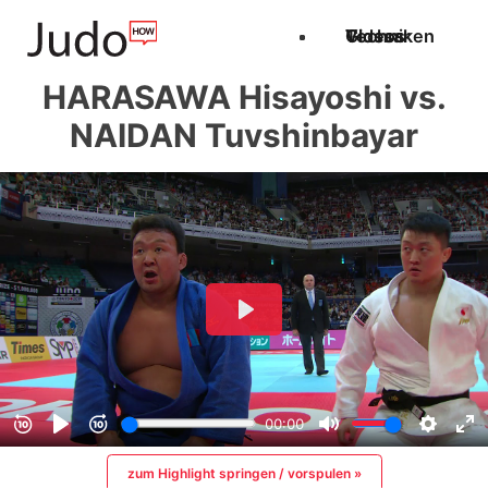
Techniken
Videos
Glossar
HARASAWA Hisayoshi vs.
NAIDAN Tuvshinbayar
zum Highlight springen / vorspulen »