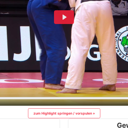
zum Highlight springen / vorspulen »
Ge