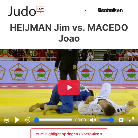
Techniken
Videos
Glossar
HEIJMAN Jim vs. MACEDO
Joao
zum Highlight springen / vorspulen »