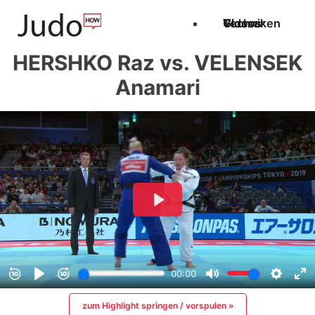
Techniken
Videos
Glossar
HERSHKO Raz vs. VELENSEK
Anamari
zum Highlight springen / vorspulen »