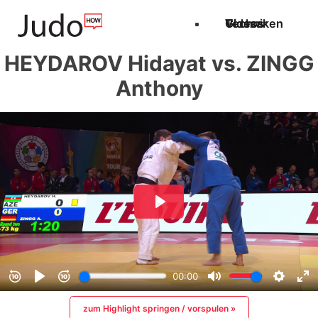
Techniken
Videos
Glossar
HEYDAROV Hidayat vs. ZINGG
Anthony
zum Highlight springen / vorspulen »