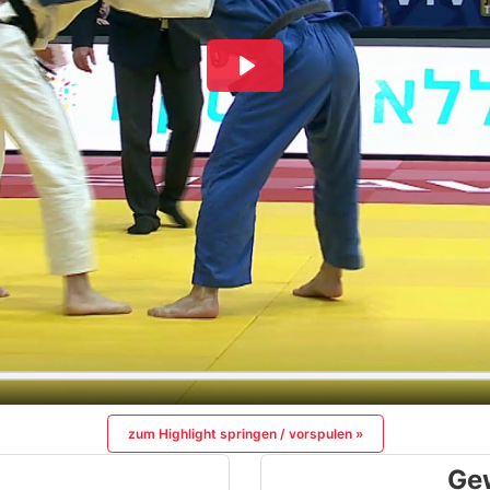
zum Highlight springen / vorspulen »
Ge