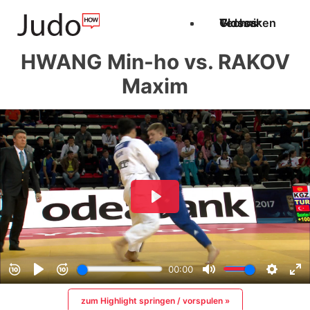
Techniken
Videos
Glossar
HWANG Min-ho vs. RAKOV
Maxim
zum Highlight springen / vorspulen »