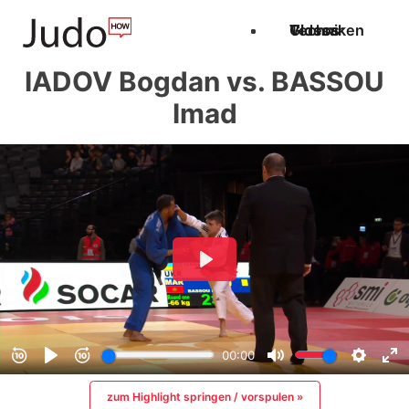
Techniken
Videos
Glossar
IADOV Bogdan vs. BASSOU
Imad
zum Highlight springen / vorspulen »