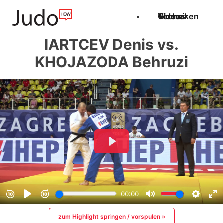
Techniken
Videos
Glossar
IARTCEV Denis vs.
KHOJAZODA Behruzi
zum Highlight springen / vorspulen »