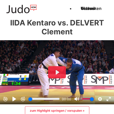
Techniken
Videos
Glossar
IIDA Kentaro vs. DELVERT
Clement
zum Highlight springen / vorspulen »