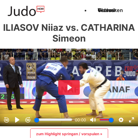
Techniken
Videos
Glossar
ILIASOV Niiaz vs. CATHARINA
Simeon
zum Highlight springen / vorspulen »