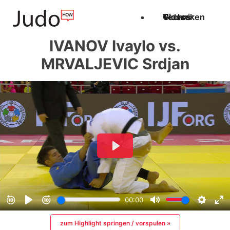
Techniken
Videos
Glossar
IVANOV Ivaylo vs.
MRVALJEVIC Srdjan
zum Highlight springen / vorspulen »