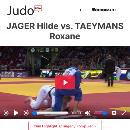
Techniken
Videos
Glossar
JAGER Hilde vs. TAEYMANS
Roxane
zum Highlight springen / vorspulen »