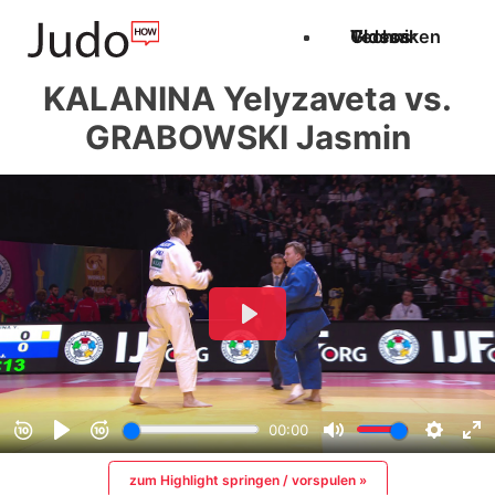
Techniken
Videos
Glossar
KALANINA Yelyzaveta vs.
GRABOWSKI Jasmin
zum Highlight springen / vorspulen »