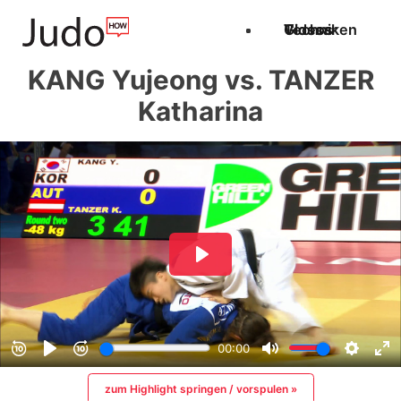
Techniken
Videos
Glossar
KANG Yujeong vs. TANZER
Katharina
zum Highlight springen / vorspulen »