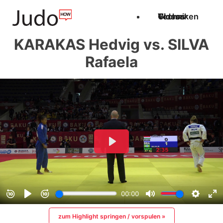
Techniken
Videos
Glossar
KARAKAS Hedvig vs. SILVA
Rafaela
zum Highlight springen / vorspulen »