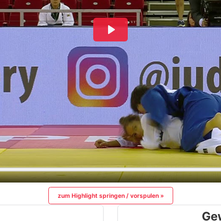
zum Highlight springen / vorspulen »
Ge