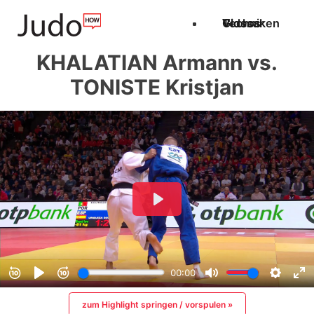
Techniken
Videos
Glossar
KHALATIAN Armann vs.
TONISTE Kristjan
zum Highlight springen / vorspulen »