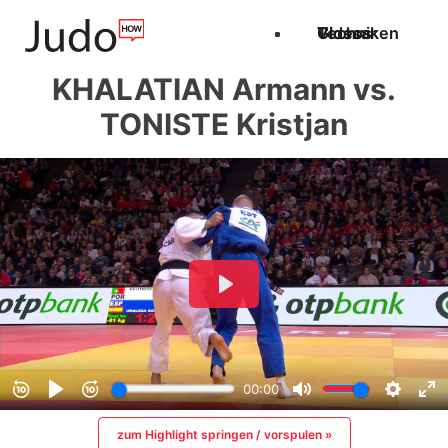
Techniken
Videos
Glossar
KHALATIAN Armann vs.
TONISTE Kristjan
zum Highlight springen / vorspulen »