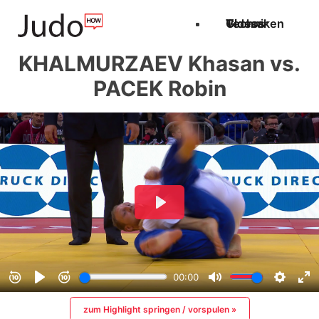
Techniken
Videos
Glossar
KHALMURZAEV Khasan vs.
PACEK Robin
zum Highlight springen / vorspulen »