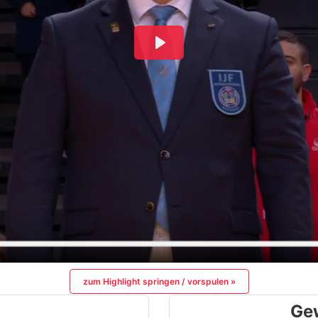
zum Highlight springen / vorspulen »
Ge