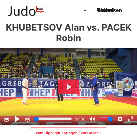
Techniken
Videos
Glossar
KHUBETSOV Alan vs. PACEK
Robin
zum Highlight springen / vorspulen »