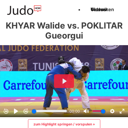
Techniken
Videos
Glossar
KHYAR Walide vs. POKLITAR
Gueorgui
zum Highlight springen / vorspulen »