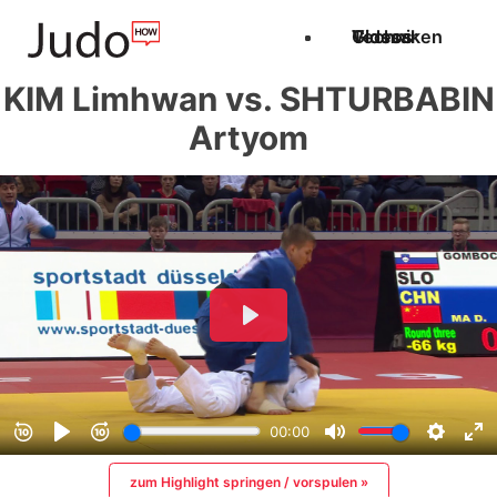
Techniken
Videos
Glossar
KIM Limhwan vs. SHTURBABIN
Artyom
zum Highlight springen / vorspulen »