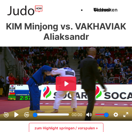
Techniken
Videos
Glossar
KIM Minjong vs. VAKHAVIAK
Aliaksandr
zum Highlight springen / vorspulen »