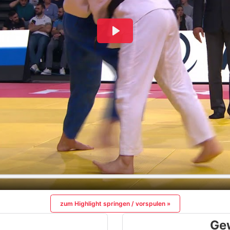
zum Highlight springen / vorspulen »
Ge