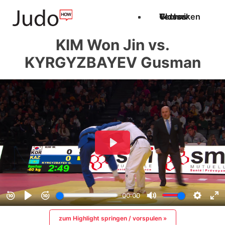
Techniken
Videos
Glossar
KIM Won Jin vs.
KYRGYZBAYEV Gusman
zum Highlight springen / vorspulen »