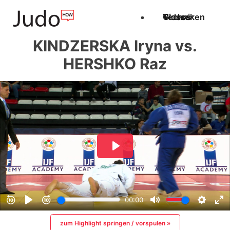
Techniken
Videos
Glossar
KINDZERSKA Iryna vs.
HERSHKO Raz
zum Highlight springen / vorspulen »