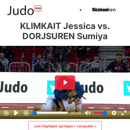
Techniken
Videos
Glossar
KLIMKAIT Jessica vs.
DORJSUREN Sumiya
zum Highlight springen / vorspulen »