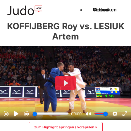
Techniken
Videos
Glossar
KOFFIJBERG Roy vs. LESIUK
Artem
zum Highlight springen / vorspulen »