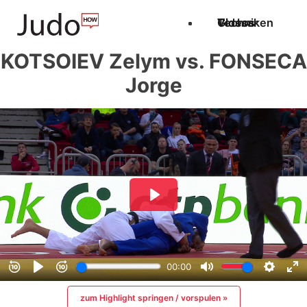
Techniken
Videos
Glossar
KOTSOIEV Zelym vs. FONSECA
Jorge
zum Highlight springen / vorspulen »