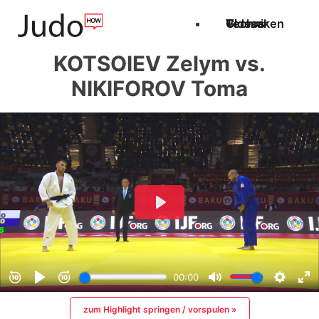
Techniken
Videos
Glossar
KOTSOIEV Zelym vs.
NIKIFOROV Toma
zum Highlight springen / vorspulen »