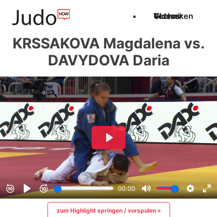
Techniken
Videos
Glossar
KRSSAKOVA Magdalena vs.
DAVYDOVA Daria
zum Highlight springen / vorspulen »